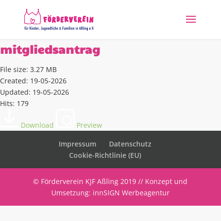
mitgliedsantrag
File size: 3.27 MB
Created: 19-05-2026
Updated: 19-05-2026
Hits: 179
Download
Preview
Impressum
Datenschutz
Cookie-Richtlinie (EU)
© Förderverein KJF Aßling 2019 // Konzept und
Umsetzung: innSIGN Werbeagentur